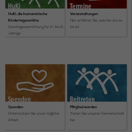
HuKi, die humanistische
Veranstaltungen
Kindertagesstätte
Hier erfahren Sie, was bei uns so
Ganztageseinrichtung für 0- bis 6-
los ist
Jährige
Spenden
Mitglied werden
Unterstützen Sie unser tägliche
Treten Sie unserer Gemeinschaft
Arbeit
bei