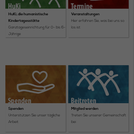
HuKi, die humanistische
Veranstaltungen
Kindertagesstätte
Hier erfahren Sie, was bei uns so
Ganztageseinrichtung für 0- bis 6-
los ist
Jährige
Spenden
Mitglied werden
Unterstützen Sie unser tägliche
Treten Sie unserer Gemeinschaft
Arbeit
bei