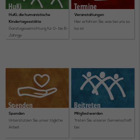
HuKi, die humanistische
Veranstaltungen
Kindertagesstätte
Hier erfahren Sie, was bei uns so
Ganztageseinrichtung für 0- bis 6-
los ist
Jährige
Spenden
Mitglied werden
Unterstützen Sie unser tägliche
Treten Sie unserer Gemeinschaft
Arbeit
bei