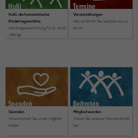
HuKi, die humanistische
Veranstaltungen
Kindertagesstätte
Hier erfahren Sie, was bei uns so
Ganztageseinrichtung für 0- bis 6-
los ist
Jährige
Spenden
Mitglied werden
Unterstützen Sie unser tägliche
Treten Sie unserer Gemeinschaft
Arbeit
bei