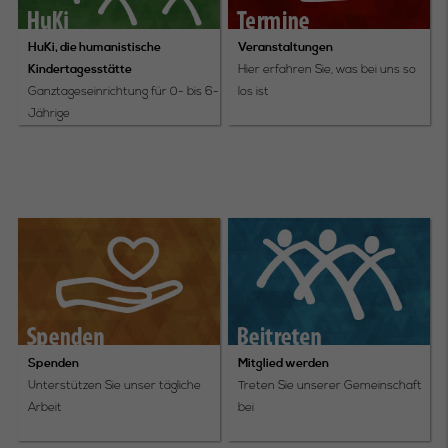
HuKi, die humanistische
Veranstaltungen
Kindertagesstätte
Hier erfahren Sie, was bei uns so
Ganztageseinrichtung für 0- bis 6-
los ist
Jährige
Spenden
Mitglied werden
Unterstützen Sie unser tägliche
Treten Sie unserer Gemeinschaft
Arbeit
bei