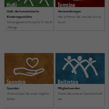
HuKi, die humanistische
Veranstaltungen
Kindertagesstätte
Hier erfahren Sie, was bei uns so
Ganztageseinrichtung für 0- bis 6-
los ist
Jährige
Spenden
Mitglied werden
Unterstützen Sie unser tägliche
Treten Sie unserer Gemeinschaft
Arbeit
bei