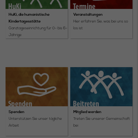
HuKi, die humanistische
Veranstaltungen
Kindertagesstätte
Hier erfahren Sie, was bei uns so
Ganztageseinrichtung für 0- bis 6-
los ist
Jährige
Spenden
Mitglied werden
Unterstützen Sie unser tägliche
Treten Sie unserer Gemeinschaft
Arbeit
bei