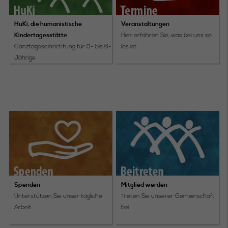
HuKi, die humanistische
Veranstaltungen
Kindertagesstätte
Hier erfahren Sie, was bei uns so
Ganztageseinrichtung für 0- bis 6-
los ist
Jährige
Spenden
Mitglied werden
Unterstützen Sie unser tägliche
Treten Sie unserer Gemeinschaft
Arbeit
bei