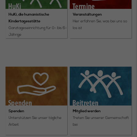
HuKi, die humanistische
Veranstaltungen
Kindertagesstätte
Hier erfahren Sie, was bei uns so
Ganztageseinrichtung für 0- bis 6-
los ist
Jährige
Spenden
Mitglied werden
Unterstützen Sie unser tägliche
Treten Sie unserer Gemeinschaft
Arbeit
bei