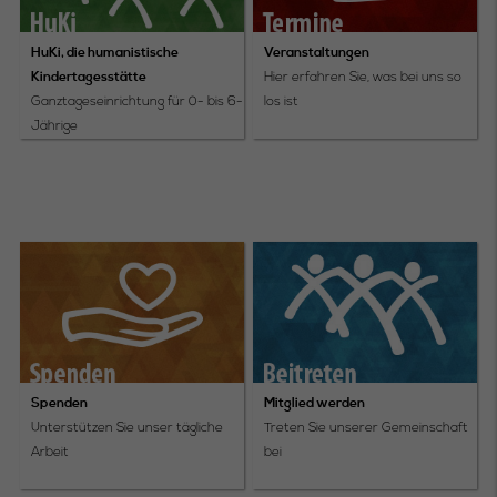
HuKi, die humanistische
Veranstaltungen
Kindertagesstätte
Hier erfahren Sie, was bei uns so
Ganztageseinrichtung für 0- bis 6-
los ist
Jährige
Spenden
Mitglied werden
Unterstützen Sie unser tägliche
Treten Sie unserer Gemeinschaft
Arbeit
bei