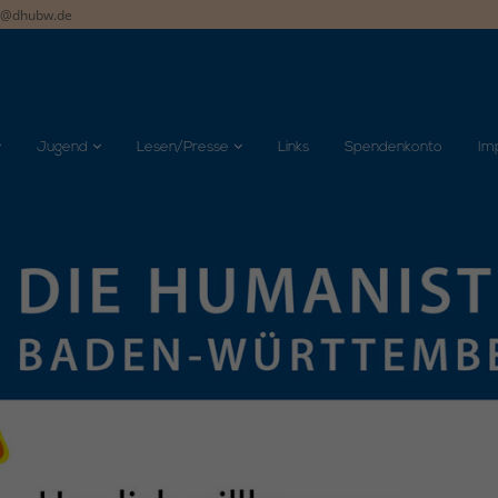
t@dhubw.de
Jugend
Lesen/Presse
Links
Spendenkonto
Im