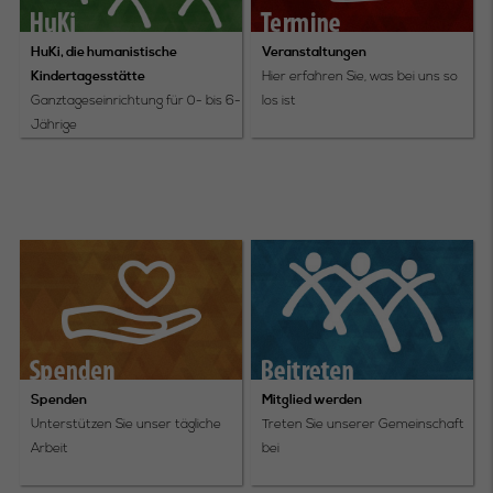
HuKi, die humanistische
Veranstaltungen
Kindertagesstätte
Hier erfahren Sie, was bei uns so
Ganztageseinrichtung für 0- bis 6-
los ist
Jährige
Spenden
Mitglied werden
Unterstützen Sie unser tägliche
Treten Sie unserer Gemeinschaft
Arbeit
bei