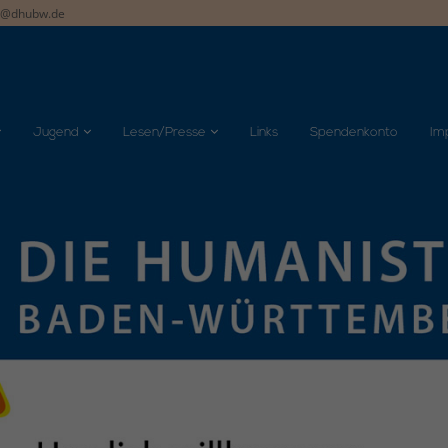
t@dhubw.de
Jugend
Lesen/Presse
Links
Spendenkonto
Im