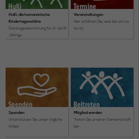
HuKi, die humanistische
Veranstaltungen
Kindertagesstätte
Hier erfahren Sie, was bei uns so
Ganztageseinrichtung für 0- bis 6-
los ist
Jährige
Spenden
Mitglied werden
Unterstützen Sie unser tägliche
Treten Sie unserer Gemeinschaft
Arbeit
bei