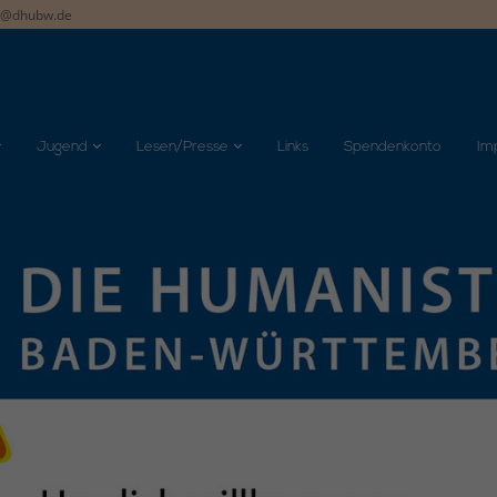
t@dhubw.de
Jugend
Lesen/Presse
Links
Spendenkonto
Im