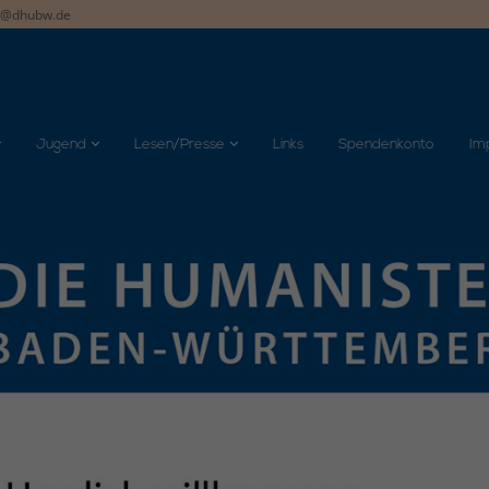
t@dhubw.de
Jugend
Lesen/Presse
Links
Spendenkonto
Im