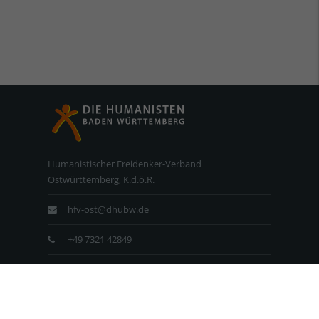
Humanistischer Freidenker-Verband
Ostwürttemberg, K.d.ö.R.
hfv-ost@dhubw.de
+49 7321 42849
+49 7321 42892