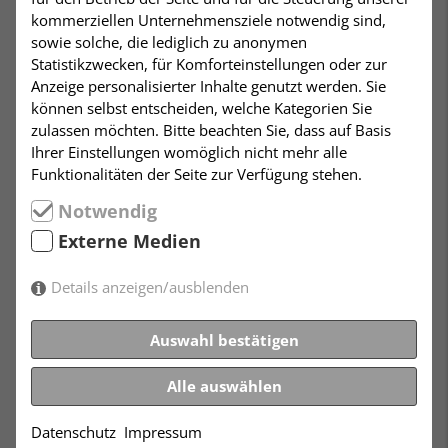
Ruth Weiss, Elisabeth Meyer, Max Mohr, A.J. Storfer,
kommerziellen Unternehmensziele notwendig sind,
Kurt Lewin, Mark Siegelberg, Wolfgang Hadda, Alfred
sowie solche, die lediglich zu anonymen
W. Kneucker, Hans-Heinz Hinzelmann, Hugo Burkhard,
Statistikzwecken, für Komforteinstellungen oder zur
Marianne Stern, Egon M. Kornblum, Lutz Witkowski,
Anzeige personalisierter Inhalte genutzt werden. Sie
Grete Beck-Klein, Jerry Lindenstrauss, Franziska
können selbst entscheiden, welche Kategorien Sie
Tausig, Hellmut Stern, Horst Peter Eisfelder, Ernst G.
zulassen möchten. Bitte beachten Sie, dass auf Basis
Heppner, Vivian Jeanette Kaplan, Evelyn Pike Rubin,
Ihrer Einstellungen womöglich nicht mehr alle
Sigmund Tobias, Bruno Frei, Ruth Weiss, Roberto de
Funktionalitäten der Seite zur Verfügung stehen.
Hollanda, Kurt Neff, Sibylle Hunzinger, Betty
Notwendig
Grebenschikoff, Genia Nobel, Ruth Werner,
Magdalena Robitscher-Hahn, Alfred Dreifuß, Jakob
Externe Medien
Rosenfeld.
Details anzeigen/ausblenden
„Alles in allem: Ulrike Jestrabeks Arbeit ist - obwohl sehr
umfangreich und nicht unbedingt ‚populär‘ geschrieben -
Auswahl bestätigen
ein sehr wichtiges Werk. Es enthält eine ganze Reihe von
neuen Forschungsergebnissen und Themen, die bisher mit
Alle auswählen
diesem Schwerpunkt in Deutschland noch nicht
veröffentlicht wurden. Denn es werden wichtige Themen
Datenschutz
Impressum
des 20. Jahrhunderts beleuchtet: jüdische Identität und