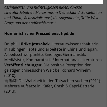
Literatur im deutschsprachigen Raum - besonders auch bei
assimilierten und nichtreligiösen Juden, diverse
Literaturdebatten, Marxismus in Deutschland, Sowjetunion
und China, ‚Realsozialismus‘, die sogenannte ‚Dritte-Welt‘-
Frage und der Antifaschismus."
Humanistischer Pressedienst hpd.de
Dr. phil.
Ulrike Jestrabek
, Literaturwissenschaftlerin
in Tübingen, lebte und arbeitete in China und Japan.
Arbeitsschwerpunkte: Sinologie, Germanistik,
Mediävistik, Komparatistik / Internationale Literaturen.
Veröffentlichungen:
Die positive Rezeption der
geistigen chinesischen Welt bei Richard Wilhelm
(2010).
吉 雅莉: Die Wahrheit in den Tatsachen suchen (2011).
Mehrere Aufsätze in: Käfer, Crash & Capri-Batterie
(2013).