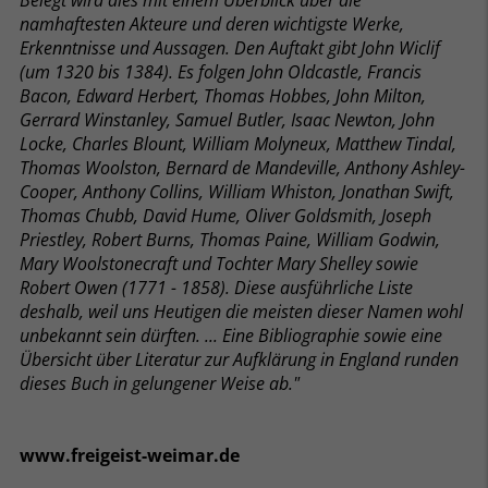
Belegt wird dies mit einem Überblick über die
namhaftesten Akteure und deren wichtigste Werke,
Erkenntnisse und Aussagen. Den Auftakt gibt John Wiclif
(um 1320 bis 1384). Es folgen John Oldcastle, Francis
Bacon, Edward Herbert, Thomas Hobbes, John Milton,
Gerrard Winstanley, Samuel Butler, Isaac Newton, John
Locke, Charles Blount, William Molyneux, Matthew Tindal,
Thomas Woolston, Bernard de Mandeville, Anthony Ashley-
Cooper, Anthony Collins, William Whiston, Jonathan Swift,
Thomas Chubb, David Hume, Oliver Goldsmith, Joseph
Priestley, Robert Burns, Thomas Paine, William Godwin,
Mary Woolstonecraft und Tochter Mary Shelley sowie
Robert Owen (1771 - 1858). Diese ausführliche Liste
deshalb, weil uns Heutigen die meisten dieser Namen wohl
unbekannt sein dürften. ... Eine Bibliographie sowie eine
Übersicht über Literatur zur Aufklärung in England runden
dieses Buch in gelungener Weise ab."
www.freigeist-weimar.de