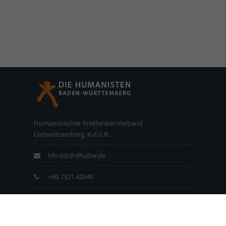
Humanistischer Freidenker-Verband
Ostwürttemberg, K.d.ö.R.
hfv-ost@dhubw.de
+49 7321 42849
+49 7321 42892