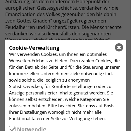
Aufklärung, als dem modernem Höhepunkt der
europäischen Geistesgeschichte, verdanken wir die
Emanzipation des Volkes gegenüber den bis dahin
„von Gottes Gnaden“ ungezügelt regierenden
Feudalherren und Kirchenfürsten. Die Menschrechte
verdanken wir also keinesfalls den sogenannten
Werten der „christlich abendländischen Kultur“,
sondern erst deren schrittweisen Überwindung. Die
Cookie-Verwaltung
Aufklärung wurde zum Wegbereiter bürgerlicher
Wir verwenden Cookies, um Ihnen ein optimales
Revolutionen und der dadurch errungenen Freiheits-
Webseiten-Erlebnis zu bieten. Dazu zählen Cookies, die
und Menschenrechte. All dies musste gegen den
für den Betrieb der Seite und für die Steuerung unserer
heftigsten Widerstand des ancien régime hart
kommerziellen Unternehmensziele notwendig sind,
erkämpft werden und sind bis heute die anerkannten
sowie solche, die lediglich zu anonymen
Werte, die es zu verteidigen gilt. Der vorliegende Band
Statistikzwecken, für Komforteinstellungen oder zur
führt in eine ganze Epoche ein, in die Vorgeschichte,
Anzeige personalisierter Inhalte genutzt werden. Sie
die eigentliche heterogene Aufklärungsliteratur der
können selbst entscheiden, welche Kategorien Sie
Zeit zwischen den großen bürgerlichen Revolutionen
zulassen möchten. Bitte beachten Sie, dass auf Basis
des 17. und 18. Jahrhunderts in England und
Ihrer Einstellungen womöglich nicht mehr alle
Frankreich, porträtiert die wichtigsten Protagonisten
Funktionalitäten der Seite zur Verfügung stehen.
und gibt einen Ausblick auf die Nachwirkungen. Der
Notwendig
Schwerpunkt des vorliegenden Buches bildet das