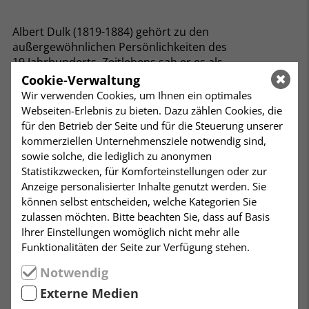
Albert Dulk (1819-1884) gehört zu den
außergewöhnlichen Persönlichkeiten des
19.Jahrhunderts. Zeitlebens sah er es als
Herausforderung an, gesellschaftliche wie sonstige
Cookie-Verwaltung
Grenzen zu überschreiten und provozierte damit
Wir verwenden Cookies, um Ihnen ein optimales
seine ZeitgenossInnen. Seine Lebensgemeinschaft mit
Webseiten-Erlebnis zu bieten. Dazu zählen Cookies, die
drei Frauen erregte ebenso Aufsehen wie seine
für den Betrieb der Seite und für die Steuerung unserer
sportlichen Leistungen. Als Dramatiker,
kommerziellen Unternehmensziele notwendig sind,
Reiseschriftsteller und Philosoph hinterließ er ein
sowie solche, die lediglich zu anonymen
umfangreiches literarisches Werk.
Statistikzwecken, für Komforteinstellungen oder zur
Politisch stand Dulk stets auf der Seite der
Anzeige personalisierter Inhalte genutzt werden. Sie
freiheitlichen Kräfte. Anders als die meisten der
können selbst entscheiden, welche Kategorien Sie
Revolutionäre von 1848 machte er nie „seinen
zulassen möchten. Bitte beachten Sie, dass auf Basis
Frieden“ mit dem preußischen Obrigkeitsstaat,
Ihrer Einstellungen womöglich nicht mehr alle
sondern schloß sich der sozialistischen
Funktionalitäten der Seite zur Verfügung stehen.
Arbeiterbewegung an. Große Popularität erreichte er
Notwendig
durch seine antiklerikalen Aktivitäten, die ihn zur Zeit
des Sozialistengesetzes wegen „Religionsschmähung“
Externe Medien
sogar ins Gefängnis brachten.