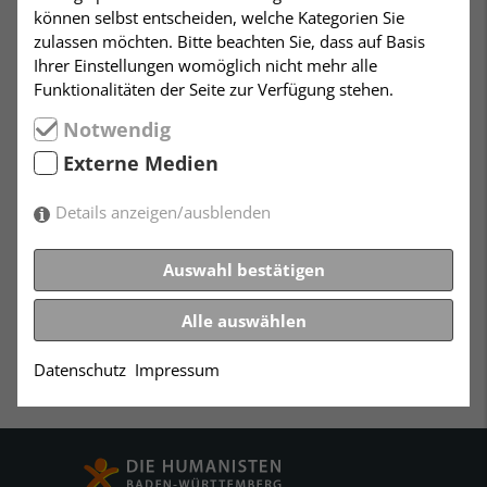
Grundbesitz, Anlagevermögen oder
können selbst entscheiden, welche Kategorien Sie
Geschäftsbeteiligungen vorhanden sind, sollte dafür
zulassen möchten. Bitte beachten Sie, dass auf Basis
eine notarielle Vollmacht erstellt werden, da es im
Ihrer Einstellungen womöglich nicht mehr alle
Zuge einer längeren Pflegebedürftigkeit zu finanziellen
Funktionalitäten der Seite zur Verfügung stehen.
Engpässen kommen könnte und evtl. der Besitz
belastet werden muss. Dass kann nur durch eine
Notwendig
notariell bevollmächtigte Person oder einen dafür
Externe Medien
ermächtigten Betreuer erfolgen. Nicht zuletzt sollte
auch die Erstellung eines Testaments und evtl. eine
Details anzeigen/ausblenden
Bestattungsvorsorge erwogen werden.
» zurück
Auswahl bestätigen
Alle auswählen
Datenschutz
Impressum