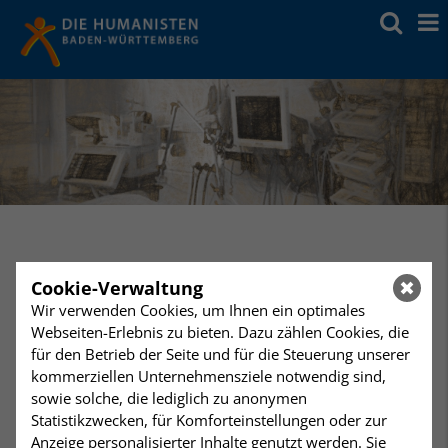
Ergänzende Vorsorge
Cookie-Verwaltung
Wir verwenden Cookies, um Ihnen ein optimales
Webseiten-Erlebnis zu bieten. Dazu zählen Cookies, die
Neben der gesundheitlichen Vorsorge empfiehlt es
für den Betrieb der Seite und für die Steuerung unserer
sich auch für finanzielle und rechtsgeschäftliche Dinge
kommerziellen Unternehmensziele notwendig sind,
eine Vollmacht auszustellen sowie mit Kreditinstituten
sowie solche, die lediglich zu anonymen
Kontovollmachten zu vereinbaren, deren Wirksamkeit
Statistikzwecken, für Komforteinstellungen oder zur
über den Tod hinaus reichen sollte. Wenn
Anzeige personalisierter Inhalte genutzt werden. Sie