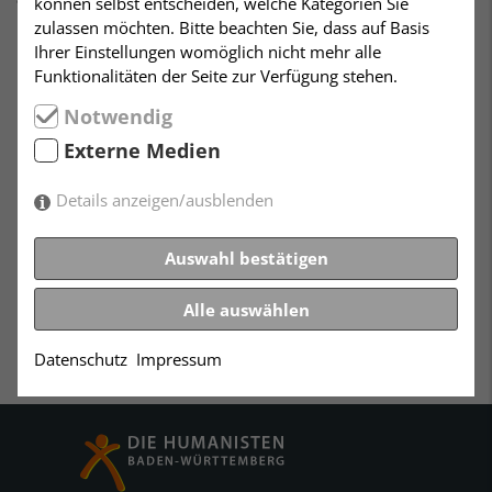
können selbst entscheiden, welche Kategorien Sie
zulassen möchten. Bitte beachten Sie, dass auf Basis
Heute findet für die Jugendlichen, die an der
Ihrer Einstellungen womöglich nicht mehr alle
Jugendfeier 2017 teilnehmen wollen, das erste
Funktionalitäten der Seite zur Verfügung stehen.
inhaltliche Vorbereitungstreffen statt.
Notwendig
Wer sich bis jetzt noch nicht verbindlich angemeldet
hat, sollte dies bis zum 15. Januar nun umgehend in
Externe Medien
der Geschäftsstelle (0711-6493780) tun. Nähere
Informationen erhalten die Teilnehmer per Email von
Details anzeigen/ausblenden
Petra Häneke.
Leitung: Petra Häneke
Auswahl bestätigen
Alle auswählen
Datenschutz
Impressum