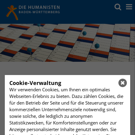
Cookie-Verwaltung
Samstag
11:00 Uhr
Wir verwenden Cookies, um Ihnen ein optimales
21
1. Vorbereitungstreffen Jugendfeier 2017
Webseiten-Erlebnis zu bieten. Dazu zählen Cookies, die
Humanistisches Zentrum Stuttgart
Januar
für den Betrieb der Seite und für die Steuerung unserer
kommerziellen Unternehmensziele notwendig sind,
1. Vorbereitungstreffen
sowie solche, die lediglich zu anonymen
Statistikzwecken, für Komforteinstellungen oder zur
Jugendfeier 2017
Anzeige personalisierter Inhalte genutzt werden. Sie