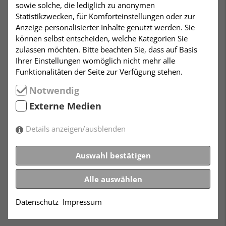
sowie solche, die lediglich zu anonymen
Zum
Statistikzwecken, für Komforteinstellungen oder zur
jährlichen
Anzeige personalisierter Inhalte genutzt werden. Sie
bundesweiten
können selbst entscheiden, welche Kategorien Sie
Jugendtreffen
zulassen möchten. Bitte beachten Sie, dass auf Basis
der Jungen
Ihrer Einstellungen womöglich nicht mehr alle
Humanisten
Funktionalitäten der Seite zur Verfügung stehen.
und Humanistinnen, reisen Vertreter der JuHu’s aus
Notwendig
Baden-Württemberg über das Wochenende nach
Niedersachsen. Wir bitten daran interessierte aktive
Externe Medien
JuHus aus unserem Landesverband, sich in der
Geschäftsstelle anzumelden (kontakt@dhubw.de). Die
Details anzeigen/ausblenden
Teilnehmerzahl ist begrenzt. Alle angemeldeten
Teilnehmer erhalten dann rechtzeitig per Email
Auswahl bestätigen
genauere Informationen und eine detaillierte
Programmplanung.
Alle auswählen
Datenschutz
Impressum