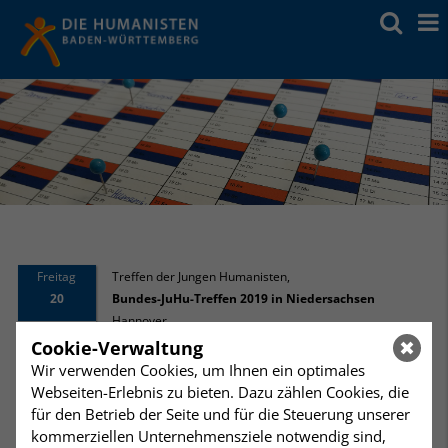
Freitag
Treffen der Jungen Humanisten
,
20
Bundes-JuHu-Treffen 2019 in Niedersachsen
Hannover
September
Cookie-Verwaltung
Wir verwenden Cookies, um Ihnen ein optimales
20. - 22.
Webseiten-Erlebnis zu bieten. Dazu zählen Cookies, die
September
für den Betrieb der Seite und für die Steuerung unserer
2019
kommerziellen Unternehmensziele notwendig sind,