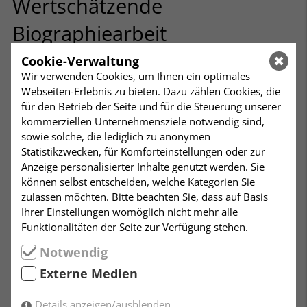
Wertschätzende
Biographiearbeit
Cookie-Verwaltung
Workshop in Zusammenarbeit mit dem
Wir verwenden Cookies, um Ihnen ein optimales
Humanistischen Hospizdienst der AWO Stuttgart.
Webseiten-Erlebnis zu bieten. Dazu zählen Cookies, die
Durchgeführt von dem Wilhelmshavener Humanisten
für den Betrieb der Seite und für die Steuerung unserer
Konrad Lappe, der auf dem Gebiet der
kommerziellen Unternehmensziele notwendig sind,
„Biografiearbeit am Lebensende qualifiziert“ ist.
sowie solche, die lediglich zu anonymen
Statistikzwecken, für Komforteinstellungen oder zur
Biografiearbeit ermöglicht, Lebensereignisse
Anzeige personalisierter Inhalte genutzt werden. Sie
anzuschauen, zu sortieren und so die Dinge des
können selbst entscheiden, welche Kategorien Sie
Lebens überschaubarer zu machen.
zulassen möchten. Bitte beachten Sie, dass auf Basis
Sterbende und Zugehörige rekapitulieren oft das
Ihrer Einstellungen womöglich nicht mehr alle
vergangene Leben und versuchen dadurch, den
Funktionalitäten der Seite zur Verfügung stehen.
Dingen Form zu geben, vielleicht auch Erlebtes zum
Notwendig
Abschluss zu bringen. Besonders bei dementiell
erkrankten Menschen nimmt das
Externe Medien
Erinnerungsvermögen ab. Biografiearbeit sucht hier
nach Möglichkeiten, Erinnerung wach zu halten oder
Details anzeigen/ausblenden