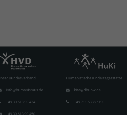
Unser Bundesverband
Humanistische Kindertagesstätte
info@humanismus.de
kita@dhubw.de
+49 30 613 90 434
+49 711 6338 5190
+49 30 613 90 450