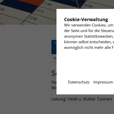
✖
Cookie-Verwaltung
Wir verwenden Cookies, um I
der Seite und für die Steue
anonymen Statistikzwecken, 
können selbst entscheiden, w
Mittwoch
15:00 Uhr
womöglich nicht mehr alle Fu
04
Senioren- und Freund
Humanistisches Zentru
September
Senioren und Fre
Datenschutz
Impressum
Nach der traditionellen gemeins
Weltkrieg".
Leitung: Heidi u. Walter Tannert