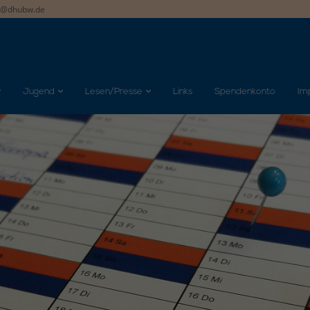
t@dhubw.de
Jugend
Lesen/Presse
Links
Spendenkonto
Im