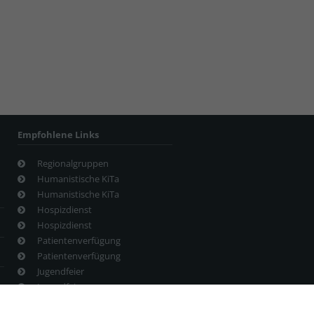
Empfohlene Links
Regionalgruppen
Humanistische KiTa
Humanistische KiTa
Hospizdienst
Hospizdienst
Patientenverfügung
Patientenverfügung
Jugendfeier
Jugendfeier
Veranstaltungstermine