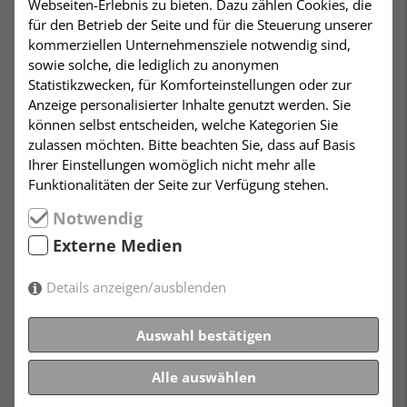
Webseiten-Erlebnis zu bieten. Dazu zählen Cookies, die
FILMVORFÜHRUNG IM
für den Betrieb der Seite und für die Steuerung unserer
kommerziellen Unternehmensziele notwendig sind,
HUMANISTISCHEN ZENTRUM
sowie solche, die lediglich zu anonymen
STUTTGART
Statistikzwecken, für Komforteinstellungen oder zur
Anzeige personalisierter Inhalte genutzt werden. Sie
Im Rahmen unseres
können selbst entscheiden, welche Kategorien Sie
Senioren- und
zulassen möchten. Bitte beachten Sie, dass auf Basis
Freundeskreises zeigen wir
Ihrer Einstellungen womöglich nicht mehr alle
heute den sehr
Funktionalitäten der Seite zur Verfügung stehen.
sehenswerten Film über
Notwendig
das Dorf und die Gegend
um Nidden (Nida) auf der
Externe Medien
Kurischen Nehrung, über die Thomas Mann schrieb:
Details anzeigen/ausblenden
„Meine Worte können Ihnen keine Vorstellung von der
eigenartigen Primitivität und dem großartigen Reiz
Auswahl bestätigen
des Landes geben. Ich möchte mich hier auf Wilhelm
von Humboldt berufen, der dort war, und speziell von
Alle auswählen
Nidden so erfüllt war, dass er erklärte, man müsse
diese Gegend gesehen haben, wie man Italien oder