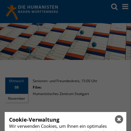
Mittwoch
Senioren- und Freundeskreis
,
15:00 Uhr
08
Film:
Humanistisches Zentrum Stuttgart
November
THOMAS MANN. MEIN
Cookie-Verwaltung
SOMMERHAUS
Wir verwenden Cookies, um Ihnen ein optimales