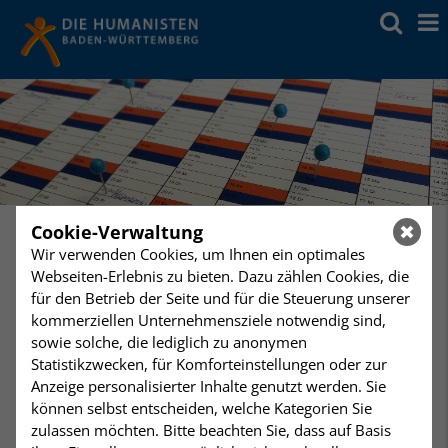
Cookie-Verwaltung
Wir verwenden Cookies, um Ihnen ein optimales
Webseiten-Erlebnis zu bieten. Dazu zählen Cookies, die
Sonntag
16:00 Uhr
für den Betrieb der Seite und für die Steuerung unserer
12
Humanistisches Forum
kommerziellen Unternehmensziele notwendig sind,
Humanistisches Zentrum Stuttgart
November
sowie solche, die lediglich zu anonymen
Statistikzwecken, für Komforteinstellungen oder zur
Leitung: Andrea Müller-Mann und Stephan Kienle
Anzeige personalisierter Inhalte genutzt werden. Sie
können selbst entscheiden, welche Kategorien Sie
Wer sind wir eigentlich? Humanistisches
zulassen möchten. Bitte beachten Sie, dass auf Basis