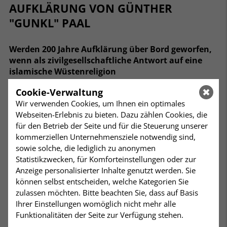
AUFKLÄRUNG VON GÜNTHER
"GUNKL" PAAL
Werden 200 Jahre Aufklärung über Bord geworfen,
wenn als zivilgesellschaftliche Antwort auf eine
islamische Wüstenreligion
nur eine christliche Wüstenreligion ins Feld geführt
Cookie-Verwaltung
wird? Bleiben Logik und Überprüfbarkeit auf der
Wir verwenden Cookies, um Ihnen ein optimales
Strecke, wenn gegenüber den „großen Kränkungen
Webseiten-Erlebnis zu bieten. Dazu zählen Cookies, die
der Menschheit“ allein religiöse, symbolische
für den Betrieb der Seite und für die Steuerung unserer
Ausflüchte
kommerziellen Unternehmensziele notwendig sind,
gesucht werden? Fällt uns nichts Besseres ein?
sowie solche, die lediglich zu anonymen
Statistikzwecken, für Komforteinstellungen oder zur
Günther Paal versucht es mit kabarettistischer
Anzeige personalisierter Inhalte genutzt werden. Sie
Aufklärung und einer scharfsinnigen wie pointierten
können selbst entscheiden, welche Kategorien Sie
Konzentration auf das Dasein. Genügt das? Urteilen
zulassen möchten. Bitte beachten Sie, dass auf Basis
sie selbst!
Ihrer Einstellungen womöglich nicht mehr alle
Funktionalitäten der Seite zur Verfügung stehen.
Der aufklärerische Kabarettist und Wortakrobat