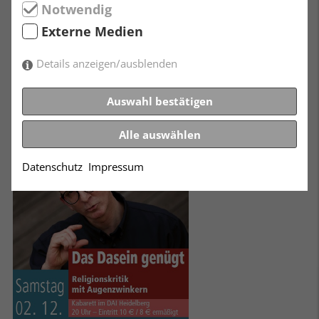
Günther „Gunkl“ Paal ist mit dem Salzburger Stier
Notwendig
sowie dem Deutschen Kleinkunstpreis ausgezeichnet
Externe Medien
und trat bis 2011 in der Late-Night-Show Dorfers
Donnerstalk (ORF1, 3sat) auf.
Details anzeigen/ausblenden
In Kooperation mit den Säkularen Humanisten GBS
Rhein-Neckar e.V.
Auswahl bestätigen
Alle auswählen
Datenschutz
Impressum