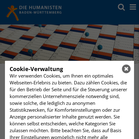
Cookie-Verwaltung
Wir verwenden Cookies, um Ihnen ein optimales
Webseiten-Erlebnis zu bieten. Dazu zählen Cookies, die
Dienstag
21:00 Uhr
für den Betrieb der Seite und für die Steuerung unserer
09
Feldenkrais-Kurs 1
kommerziellen Unternehmensziele notwendig sind,
Humanistisches Zentrum Stuttgart
sowie solche, die lediglich zu anonymen
Januar
Statistikzwecken, für Komforteinstellungen oder zur
Anzeige personalisierter Inhalte genutzt werden. Sie
Feldenkrais-Kurs 1
können selbst entscheiden, welche Kategorien Sie
zulassen möchten. Bitte beachten Sie, dass auf Basis
Feldenkrais-Kurs über 10 Abende bis zum 03.04.2018.
Ihrer Einstellungen womöglich nicht mehr alle