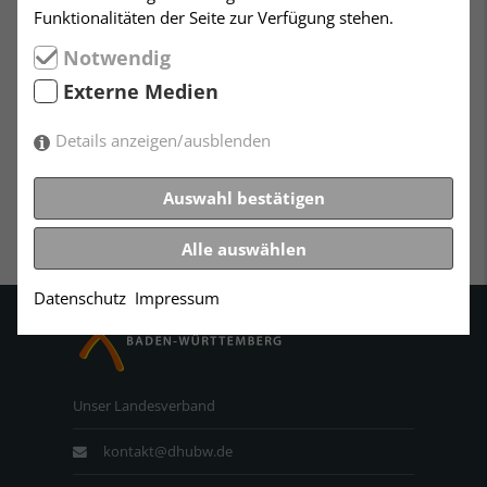
Die für Mitglieder ermäßigte Kursgebühr beträgt € 145
Funktionalitäten der Seite zur Verfügung stehen.
ansonsten € 160.
Weitere Informationen direkt bei Herrn Störmer, Tel.
Notwendig
0711 / 6408415).
Externe Medien
Anfänger sind immer herzlich willkommen.
Leitung: Knut Störmer
Details anzeigen/ausblenden
Auswahl bestätigen
Alle auswählen
Datenschutz
Impressum
Unser Landesverband
kontakt@dhubw.de