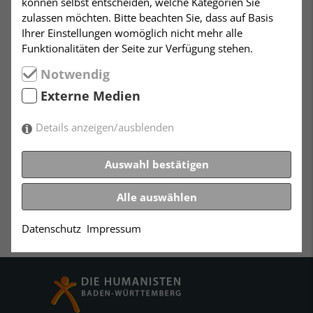
können selbst entscheiden, welche Kategorien Sie
zulassen möchten. Bitte beachten Sie, dass auf Basis
Leitung: Sarah Zich
Ihrer Einstellungen womöglich nicht mehr alle
Funktionalitäten der Seite zur Verfügung stehen.
Der Chor freut sich auch im neuen Jahr wieder über
Notwendig
jeden, der Lust zum Mitsingen hat. Kommen Sie doch
einfach einmal vorbei und schauen sich unverbindlich
Externe Medien
eine Probe an.
Details anzeigen/ausblenden
Weitere Chortermine in diesem Quartal erfragen Sie
bei Caroline Herre, Tel.: 0711-6152098.
Auswahl bestätigen
Alle auswählen
Datenschutz
Impressum