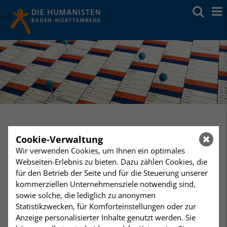
Cookie-Verwaltung
Mittwoch
19:00 Uhr
Wir verwenden Cookies, um Ihnen ein optimales
10
Chorprobe Avanti Comuna Kanti
Webseiten-Erlebnis zu bieten. Dazu zählen Cookies, die
Humanistisches Zentrum Stuttgart
April
für den Betrieb der Seite und für die Steuerung unserer
kommerziellen Unternehmensziele notwendig sind,
Chorprobe Avanti Comuna
sowie solche, die lediglich zu anonymen
Statistikzwecken, für Komforteinstellungen oder zur
Kanti
Anzeige personalisierter Inhalte genutzt werden. Sie