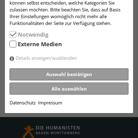
können selbst entscheiden, welche Kategorien Sie
zulassen möchten. Bitte beachten Sie, dass auf Basis
Wie kann es sein, dass sich das Gewissen und damit
Ihrer Einstellungen womöglich nicht mehr alle
der Verzicht auf unmittelbare Lebensvorteile im
Funktionalitäten der Seite zur Verfügung stehen.
Darwinischen „struggle for life“ herausgebildet hat?
Notwendig
Um solche grundsätzlichen Frage der evolutionären
Entwicklung menschlicher Moral handelt der heutige
Externe Medien
Vortragsabend.
Details anzeigen/ausblenden
Referent: Prof. Dr. Eckhard Voland, Institut für
Philosophie der Universität Gießen.
Auswahl bestätigen
Alle auswählen
Datenschutz
Impressum