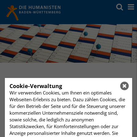
Freitag
Vortrag/Diskussion
,
20:00 Uhr
Cookie-Verwaltung
13
Die Evolution des Gewissens
Wir verwenden Cookies, um Ihnen ein optimales
Die Humanisten Heidelberg/Mannheim, Forum am Park,
Webseiten-Erlebnis zu bieten. Dazu zählen Cookies, die
April
Poststr. 11, Heidelberg
für den Betrieb der Seite und für die Steuerung unserer
kommerziellen Unternehmensziele notwendig sind,
Vortrag: Die Evolution des
sowie solche, die lediglich zu anonymen
Statistikzwecken, für Komforteinstellungen oder zur
Gewissens
Anzeige personalisierter Inhalte genutzt werden. Sie