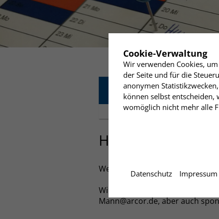
✖
Cookie-Verwaltung
Wir verwenden Cookies, um I
der Seite und für die Steue
Freitag
16:00-18:00 Uhr
anonymen Statistikzwecken, 
12
Humanistisches For
können selbst entscheiden, w
Humanistisches Zentru
womöglich nicht mehr alle Fu
Juli
Humanistisches 
Wer sind wir eigentlich? Humanis
Datenschutz
Impressum
Wir freuen uns also sehr auf E
Mann@arcor.de, aber auch spon