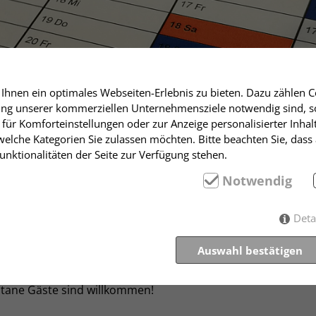
hnen ein optimales Webseiten-Erlebnis zu bieten. Dazu zählen Co
rung unserer kommerziellen Unternehmensziele notwendig sind, sow
für Komforteinstellungen oder zur Anzeige personalisierter Inhal
um
elche Kategorien Sie zulassen möchten. Bitte beachten Sie, dass 
m Stuttgart
nktionalitäten der Seite zur Verfügung stehen.
Notwendig
Forum
Deta
tisches Selbstverständnis in Theorie und Praxis.
Auswahl bestätigen
uch, auf neue Ideen, Gedanken und Meinungen. Anmeldungen
tane Gäste sind willkommen!