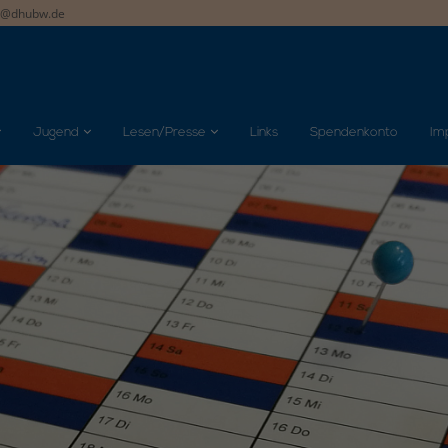
t@dhubw.de
Jugend
Lesen/Presse
Links
Spendenkonto
Im