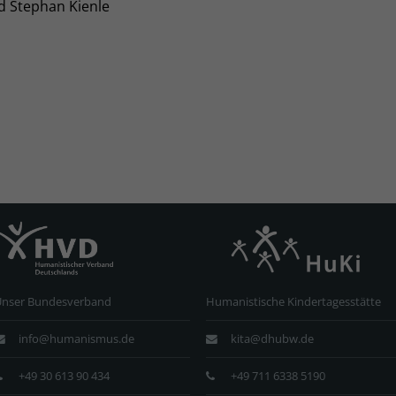
d Stephan Kienle
Unser Bundesverband
Humanistische Kindertagesstätte
info@humanismus.de
kita@dhubw.de
+49 30 613 90 434
+49 711 6338 5190