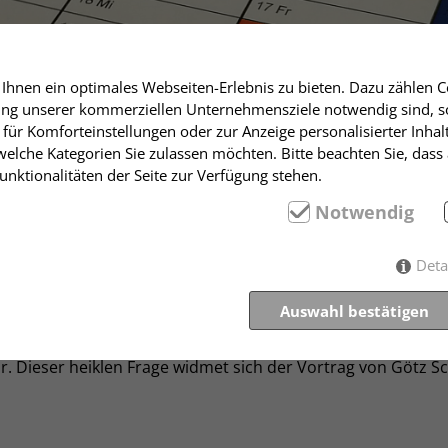
hnen ein optimales Webseiten-Erlebnis zu bieten. Dazu zählen Co
rung unserer kommerziellen Unternehmensziele notwendig sind, sow
für Komforteinstellungen oder zur Anzeige personalisierter Inhal
elche Kategorien Sie zulassen möchten. Bitte beachten Sie, dass 
nktionalitäten der Seite zur Verfügung stehen.
mplex
Notwendig
m Stuttgart
Deta
-Komplex.
Auswahl bestätigen
zes wirkten im Umkreis der NSU - wieviel Staat steckte als
r. Dieser heiklen Frage widmet sich der Vortrag von Götz S