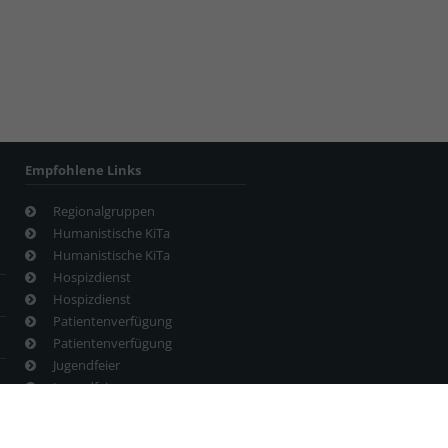
Empfohlene Links
Regionalgruppen
Humanistische KiTa
Humanistische KiTa
Hospizdienst
Hospizdienst
Patientenverfügung
Patientenverfügung
Jugendfeier
Jugendfeier
Veranstaltungstermine
Veranstaltungstermine