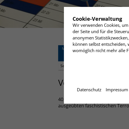
✖
Cookie-Verwaltung
Wir verwenden Cookies, um I
der Seite und für die Steue
anonymen Statistikzwecken, 
können selbst entscheiden, w
Mittwoch
19:00 Uhr
womöglich nicht mehr alle Fu
18
Vortrag: Der NSU-Ko
Humanistisches Zentru
September
Vortrag: Der NSU
Datenschutz
Impressum
40 V-Leute des Verfassungsschut
ausgeübten faschistischen Terro