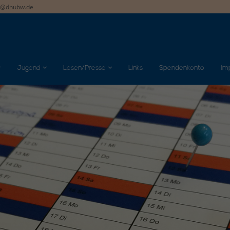
t@dhubw.de
Jugend
Lesen/Presse
Links
Spendenkonto
Im