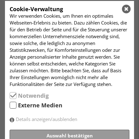
Humanismus in Geschichte
Cookie-Verwaltung
Wir verwenden Cookies, um Ihnen ein optimales
und Gegenwart
Webseiten-Erlebnis zu bieten. Dazu zählen Cookies, die
für den Betrieb der Seite und für die Steuerung unserer
kommerziellen Unternehmensziele notwendig sind,
11. Februar bis 25. Februar 2020
sowie solche, die lediglich zu anonymen
Statistikzwecken, für Komforteinstellungen oder zur
Anzeige personalisierter Inhalte genutzt werden. Sie
Die Ausstellung
können selbst entscheiden, welche Kategorien Sie
„Humanismus in
zulassen möchten. Bitte beachten Sie, dass auf Basis
Geschichte und Gegenwart“
Ihrer Einstellungen womöglich nicht mehr alle
umfasst die Geschichte des
Funktionalitäten der Seite zur Verfügung stehen.
weltlichen Humanismus
von der Antike, über
Notwendig
Renaissance, Aufklärung,
Externe Medien
bis zu den freireligiösen,
freidenkerischen und
humanistischen
Details anzeigen/ausblenden
Bewegungen des 19. bis
zum 21. Jahrhundert.
Auswahl bestätigen