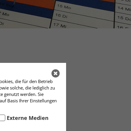
okies, die für den Betrieb
ie solche, die lediglich zu
te genutzt werden. Sie
auf Basis Ihrer Einstellungen
 werden
Externe Medien
t vergessen geglaubte