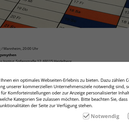
g / Mannheim
,
20:00 Uhr
ngsmythen
 Institut, Sofienstraße 12, 69115 Heidelberg
er
hnen ein optimales Webseiten-Erlebnis zu bieten. Dazu zählen Co
rung unserer kommerziellen Unternehmensziele notwendig sind, sow
für Komforteinstellungen oder zur Anzeige personalisierter Inhal
then
elche Kategorien Sie zulassen möchten. Bitte beachten Sie, dass 
nktionalitäten der Seite zur Verfügung stehen.
ehten Fakten für dumm verkauft
Notwendig
tischen und postfaktischen Ideologien erleben einige längs