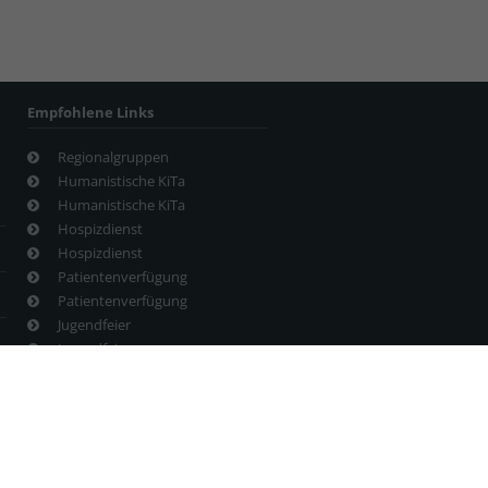
Empfohlene Links
Regionalgruppen
Humanistische KiTa
Humanistische KiTa
Hospizdienst
Hospizdienst
Patientenverfügung
Patientenverfügung
Jugendfeier
Jugendfeier
Veranstaltungstermine
Veranstaltungstermine
Publikationen