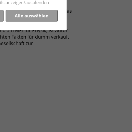
ils anzeigen/ausblenden
rwissenschaft und Technik. Was
Alle auswählen
 am MPI für Physik, ist Autor
ehten Fakten für dumm verkauft
esellschaft zur