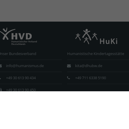
Unser Bundesverband
Humanistische Kindertagesstätte
info@humanismus.de
kita@dhubw.de
+49 30 613 90 434
+49 711 6338 5190
+49 30 613 90 450