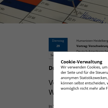
Dienstag
Humanisten Heidelber
29
Vortrag: Verschwöru
Deutsch-Amerikanisches
September
✖
Cookie-Verwaltung
Dr. Holm Gero Hümml
Wir verwenden Cookies, um I
der Seite und für die Steue
anonymen Statistikzwecken, 
Verschwörungsmy
können selbst entscheiden, w
womöglich nicht mehr alle Fu
Wie wir mit verdr
In Verbindung mit rechtspopulis