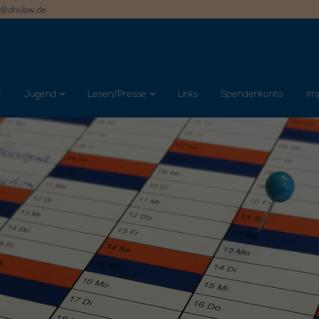
t@dhubw.de
Jugend
Lesen/Presse
Links
Spendenkonto
Im