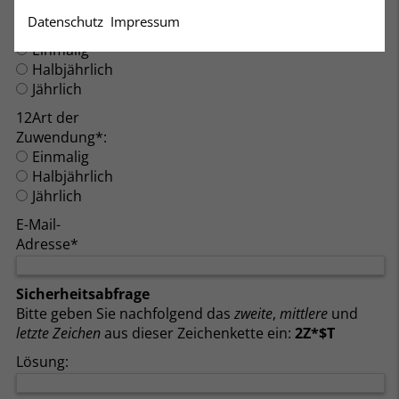
11Art der
Datenschutz
Impressum
Zuwendung*:
Einmalig
Halbjährlich
Jährlich
12Art der
Zuwendung*:
Einmalig
Halbjährlich
Jährlich
E-Mail-
Adresse*
Sicherheitsabfrage
Bitte geben Sie nachfolgend das
zweite
,
mittlere
und
letzte Zeichen
aus dieser Zeichenkette ein:
2Z*$T
Lösung: