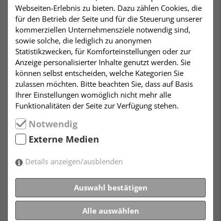
Zuwendung*:
Webseiten-Erlebnis zu bieten. Dazu zählen Cookies, die
Einmalig
für den Betrieb der Seite und für die Steuerung unserer
Halbjährlich
kommerziellen Unternehmensziele notwendig sind,
Jährlich
sowie solche, die lediglich zu anonymen
8Art der
Statistikzwecken, für Komforteinstellungen oder zur
Zuwendung*:
Anzeige personalisierter Inhalte genutzt werden. Sie
Einmalig
können selbst entscheiden, welche Kategorien Sie
Halbjährlich
zulassen möchten. Bitte beachten Sie, dass auf Basis
Jährlich
Ihrer Einstellungen womöglich nicht mehr alle
Funktionalitäten der Seite zur Verfügung stehen.
9Art der
Zuwendung*:
Notwendig
Einmalig
Externe Medien
Halbjährlich
Jährlich
Details anzeigen/ausblenden
10Art der
Zuwendung*:
Auswahl bestätigen
Einmalig
Halbjährlich
Alle auswählen
Jährlich