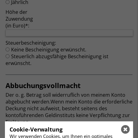
Jährlich
Höhe der
Zuwendung
(in Euro)*:
Steuerbescheinigung:
Keine Bescheinigung erwünscht.
Steuerlich abzugsfähige Bescheinigung ist
erwünscht.
Abbuchungsvollmacht
Der o. g. Betrag soll widerruflich von meinem Konto
abgebucht werden.Wenn mein Konto die erforderliche
Deckung nicht aufweist, besteht seitens des
kontoführenden Geldinstituts keine Verpflichtung zur
Einlösung.
Cookie-Verwaltung
7Art der
Wir verwenden Cookies, um Ihnen ein optimales