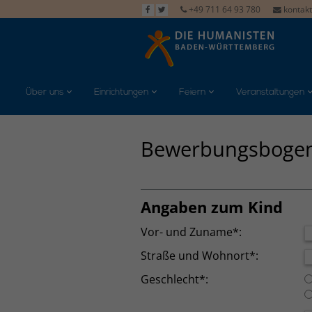
+49 711 64 93 780
kontak
Über uns
Einrichtungen
Feiern
Veranstaltungen
Bewerbungsbogen K
Angaben zum Kind
Vor- und Zuname*:
Straße und Wohnort*:
Geschlecht*: