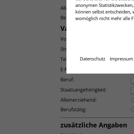
anonymen Statistikzwecken, 
Alleinerziehend:
können selbst entscheiden, w
Berufstätig:
womöglich nicht mehr alle Fu
Vater
Vor- und Zuname:
Straße und Wohnort:
Datenschutz
Impressum
Telefon:
E-Mail:
Beruf:
Staatsangehörigkeit:
Alleinerziehend:
Berufstätig:
zusätzliche Angaben