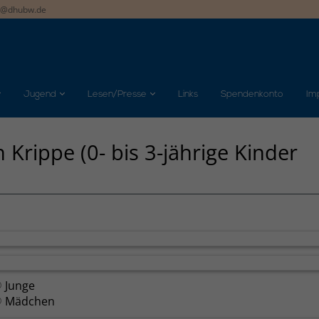
t@dhubw.de
Jugend
Lesen/Presse
Links
Spendenkonto
Im
rippe (0- bis 3-jährige Kinder
Junge
Mädchen