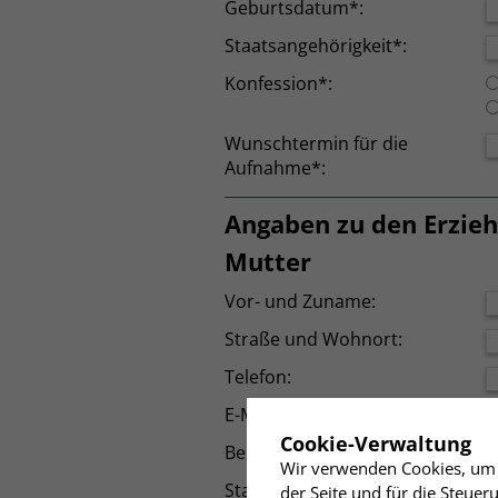
Geburtsdatum*:
Staatsangehörigkeit*:
Konfession*:
Wunschtermin für die
Aufnahme*:
Angaben zu den Erzie
Mutter
Vor- und Zuname:
Straße und Wohnort:
Telefon:
E-Mail:
✖
Cookie-Verwaltung
Beruf:
Wir verwenden Cookies, um I
Staatsangehörigkeit:
der Seite und für die Steue