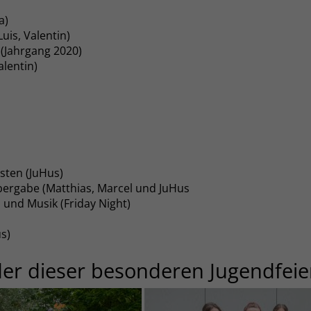
a)
uis, Valentin)
(Jahrgang 2020)
alentin)
sten (JuHus)
ergabe (Matthias, Marcel und JuHus
n und Musik (Friday Night)
s)
der dieser besonderen Jugendfeie