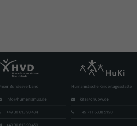
Unser Bundesverband
Humanistische Kindertagesstätte
info@humanismus.de
kita@dhubw.de
+49 30 613 90 434
+49 711 6338 5190
+49 30 613 90 450