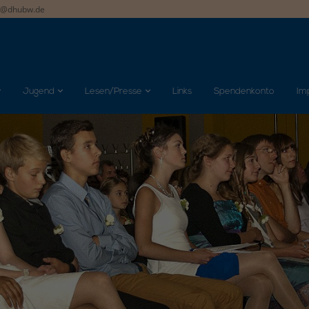
t@dhubw.de
Jugend
Lesen/Presse
Links
Spendenkonto
Im