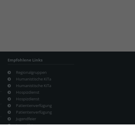
Empfohlene Links
Regionalgruppen
Humanistische KiTa
Humanistische KiTa
Hospizdienst
Hospizdienst
Patientenverfügung
Patientenverfügung
Jugendfeier
Jugendfeier
Veranstaltungstermine