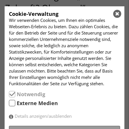
Zukunft? Ohne uns!“
Cookie-Verwaltung
Zukunftskongress und Rahmenprogramm im
Wir verwenden Cookies, um Ihnen ein optimales
Futurium in Berlin.
Webseiten-Erlebnis zu bieten. Dazu zählen Cookies, die
Unter Anderen mit diesen Gästen und
für den Betrieb der Seite und für die Steuerung unserer
Gesprächsthemen:
kommerziellen Unternehmensziele notwendig sind,
sowie solche, die lediglich zu anonymen
• Transformationsforscherin Prof. Dr. Maja Göpel, die
Statistikzwecken, für Komforteinstellungen oder zur
uns in einem Vortrag mit anschließender Diskussion
Anzeige personalisierter Inhalte genutzt werden. Sie
zeigen wird, wie wir den Transformationsprozess zu
können selbst entscheiden, welche Kategorien Sie
einer nachhaltigen Zukunft erfolgreich gestalten
zulassen möchten. Bitte beachten Sie, dass auf Basis
können,
Ihrer Einstellungen womöglich nicht mehr alle
• Kriminalbiologe Dr. Mark Benecke, der über das
Funktionalitäten der Seite zur Verfügung stehen.
Thema Tod und Sterben in der Pädagogik sprechen
Notwendig
wird,
• Andrew Copson, Präsident der Humanists
Externe Medien
International, und Frank Schwabe, Mitglied des
Bundestages, die über die Rolle der Religions- und
Details anzeigen/ausblenden
Meinungsfreiheit diskutieren.
• Roger Spindler vom Zukunftsinstitut, der über die