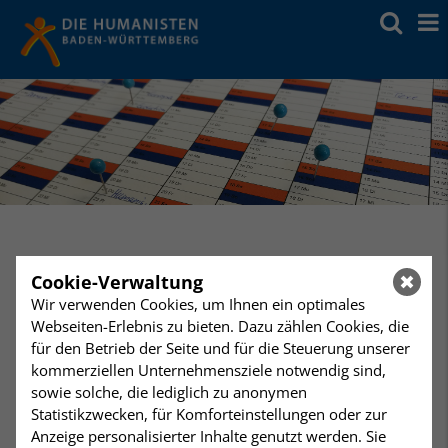
Donnerstag
Diskussion
,
19:00 Uhr
Cookie-Verwaltung
28
Ethik für alle? Getrennter Religionsunterricht oder
Wir verwenden Cookies, um Ihnen ein optimales
gemeinsamer Ethik- und Religionsunterricht.
Webseiten-Erlebnis zu bieten. Dazu zählen Cookies, die
November
Humanistisches Zentrum, Mörikestraße 14 in 70178
für den Betrieb der Seite und für die Steuerung unserer
Stuttgart
kommerziellen Unternehmensziele notwendig sind,
Ethik für alle? Getrennter
sowie solche, die lediglich zu anonymen
Statistikzwecken, für Komforteinstellungen oder zur
Religionsunterricht oder
Anzeige personalisierter Inhalte genutzt werden. Sie