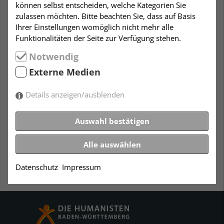
können selbst entscheiden, welche Kategorien Sie
gemeinsamer Ethik- und
zulassen möchten. Bitte beachten Sie, dass auf Basis
Ihrer Einstellungen womöglich nicht mehr alle
Religionsunterricht.
Funktionalitäten der Seite zur Verfügung stehen.
Wie ist es um den künftigen Religionsunterricht
Notwendig
beschaffen? Wie und an wen kann man hier säkulare
Externe Medien
Interessen äußern? Welche Erfahrungswerte gibt es,
was sind die Prognosen und der genaue Status-quo?
Details anzeigen/ausblenden
Und was die Spezifika unseres Bundeslandes?
Die Diskussionsrunde will Klarheit in diesen
Fragekomplex bringen.
Auswahl bestätigen
Alle auswählen
Datenschutz
Impressum