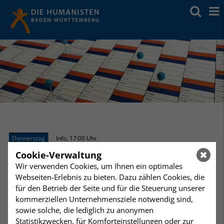
Donnerstag
Info
,
17:00 Uhr
29
Patientenverfügungen
Cookie-Verwaltung
Humanistisches Zentrum, Mörikestraße 14, 70178
Wir verwenden Cookies, um Ihnen ein optimales
Januar
Stuttgart, Medienraum
Webseiten-Erlebnis zu bieten. Dazu zählen Cookies, die
für den Betrieb der Seite und für die Steuerung unserer
Patientenverfügung erstellen
kommerziellen Unternehmensziele notwendig sind,
sowie solche, die lediglich zu anonymen
Statistikzwecken, für Komforteinstellungen oder zur