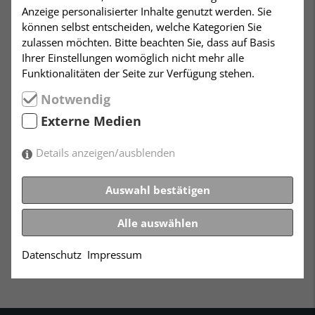
Anzeige personalisierter Inhalte genutzt werden. Sie
An diesem Info-Nachmittag wollen wir uns ganz den
können selbst entscheiden, welche Kategorien Sie
Fragen der humanistischen Patientenverfügung
zulassen möchten. Bitte beachten Sie, dass auf Basis
stellen: wie geht man diese an? Worauf ist zu achten?
Ihrer Einstellungen womöglich nicht mehr alle
Was sind die kritischen Stellen? Stephan Kienle und
Funktionalitäten der Seite zur Verfügung stehen.
Andrée Gerland – beide in diesem Feld geschult –
werden anhand einer Standard-Patientenverfügung
Notwendig
durch den Nachmittag leiten.
Externe Medien
Die Veranstaltung geht ca. 2 Stunden.
Details anzeigen/ausblenden
Eine
vorherige Anmeldung
wird zur besseren
Organisation erbeten. Bitte mit dem
Betreff
„Verfügung.“
an die Mailanschrift: kontakt@dhubw.de
Auswahl bestätigen
– oder telefonisch unter: 0711 6493780.
Alle auswählen
Datenschutz
Impressum