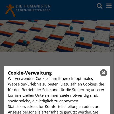
Samstag
Jugendfeier-Vorbereitung
,
Cookie-Verwaltung
18
Jugendfeier 2026 – Vorbereitungstreffen April
Wir verwenden Cookies, um Ihnen ein optimales
Humanistisches Zentrum, Mörikestraße 14
Webseiten-Erlebnis zu bieten. Dazu zählen Cookies, die
April
für den Betrieb der Seite und für die Steuerung unserer
kommerziellen Unternehmensziele notwendig sind,
Jugendfeier 2026 –
sowie solche, die lediglich zu anonymen
Statistikzwecken, für Komforteinstellungen oder zur
Vorbereitungstreffen April
Anzeige personalisierter Inhalte genutzt werden. Sie