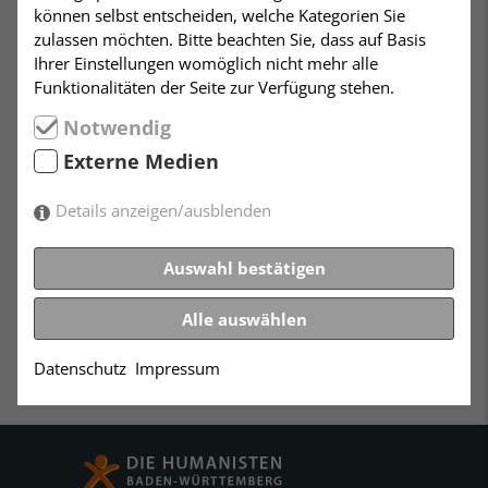
können selbst entscheiden, welche Kategorien Sie
Schwerpunkte des Wochenendes im April werden
zulassen möchten. Bitte beachten Sie, dass auf Basis
Themen sein, die sich inhaltlich mit dem Humanismus
Ihrer Einstellungen womöglich nicht mehr alle
beschäftigen und die Weltanschauungsthematik
Funktionalitäten der Seite zur Verfügung stehen.
streifen. Daneben finden weitere Vorbereitungen für
die Jugendfeier 2026 im Juli statt.
Notwendig
Externe Medien
Für eine generelle Anmeldung bzw.
Interessensbekundung zur Jugendfeier 2026 bitte eine
Details anzeigen/ausblenden
Mail mit dem Betreff „Jugendfeier 2026“ an
kontakt@dhubw.de.
Auswahl bestätigen
Alle auswählen
Datenschutz
Impressum