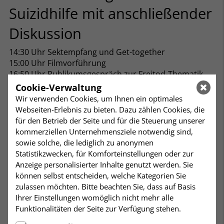
Suizidhilfe mit anschließender
Diskussion
14:30 Uhr Sektempfang und Get-together
15:00 Uhr Filmvorführung
16:50 Uhr Publikumsgespräch zur Freitod-Thematik
Über 75 % der Befragten sind für Selbstbestimmung
Cookie-Verwaltung
am Lebensende; aber nur ca. 25% wissen, dass
Wir verwenden Cookies, um Ihnen ein optimales
professionelle Suizidhilfe in Deutschland erlaubt ist.
Webseiten-Erlebnis zu bieten. Dazu zählen Cookies, die
Im Mittelpunkt steht der Film „Alles ist gut gegangen“.
für den Betrieb der Seite und für die Steuerung unserer
Emmanuèle (Sophie Marceau), eine Schriftstellerin mit
kommerziellen Unternehmensziele notwendig sind,
blühendem Privat- und Berufsleben, eilt ins
sowie solche, die lediglich zu anonymen
Krankenhaus - ihr Vater André (André Dussollier)
Statistikzwecken, für Komforteinstellungen oder zur
hatte gerade einen Schlaganfall. Er ist Mitte achtzig,
Anzeige personalisierter Inhalte genutzt werden. Sie
ein wohlhabender Fabrikant und Kunstsammler. Und
können selbst entscheiden, welche Kategorien Sie
ein Misanthrop, der das Leben leidenschaftlich liebt,
zulassen möchten. Bitte beachten Sie, dass auf Basis
nun aber auf die Hilfe anderer angewiesen ist. Ohne
Ihrer Einstellungen womöglich nicht mehr alle
Aussicht auf Besserung möchte er sein Leben
Funktionalitäten der Seite zur Verfügung stehen.
selbstbestimmt beenden. Emmanuèle, die