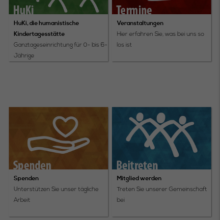
HuKi, die humanistische
Veranstaltungen
Kindertagesstätte
Hier erfahren Sie, was bei uns so
Ganztageseinrichtung für 0- bis 6-
los ist
Jährige
Spenden
Mitglied werden
Unterstützen Sie unser tägliche
Treten Sie unserer Gemeinschaft
Arbeit
bei